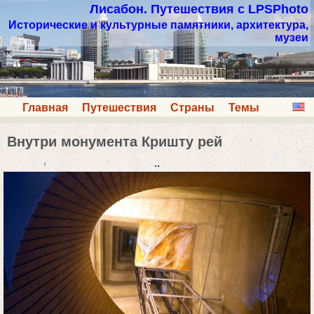
Лисабон. Путешествия с LPSPhoto
Исторические и культурные памятники, архитектура,
музеи
Главная
Путешествия
Страны
Темы
Внутри монумента Кришту рей
..