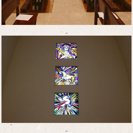
..
..