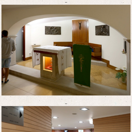
..
..