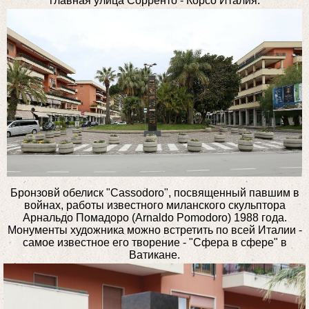
главная улица Сорренто - Корсо Италия.
Бронзовй обелиск "Cassodoro", посвященный павшим в
войнах, работы известного миланского скульптора
Арнальдо Помадоро (Arnaldo Pomodoro) 1988 года.
Монументы художника можно встретить по всей Италии -
самое известное его творение - "Сфера в сфере" в
Ватикане.