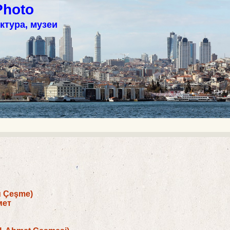
Photo
ктура, музеи
u Çeşme)
мет