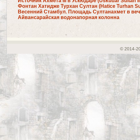
Источник Ахмета III в Ускюдаре (Üsküdar Sultan II
Фонтан Хатидже Турхан Султан (Hatice Turhan Sul
Весенний Стамбул. Площадь Султанахмет в веч
Айвансарайская водонапорная колонна
© 2014-2