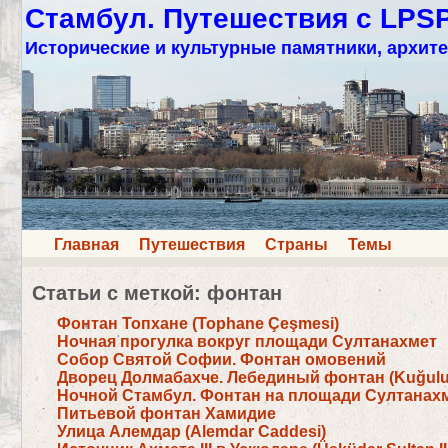
Стамбул. Путешествия с LPS
Исторические и культурные памятники, архите
Главная
Путешествия
Страны
Темы
Статьи с меткой: фонтан
Фонтан Топхане (Tophane Çeşmesi)
Ночная прогулка вокруг площади Султанахмет
Собор Святой Софии. Фонтан омовений
Дворец Долмабахче. Лебединый фонтан (Kuğul
Ночной Стамбул. Фонтан на площади Султанах
Питьевой фонтан Хамидие
Улица Алемдар (Alemdar Caddesi)