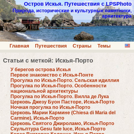
Остров Искья. Путешествия с LPSPhoto
Природа, исторические и культурные памятники,
архитектура
Главная
Путешествия
Страны
Темы
Статьи с меткой: Искья-Порто
У берегов острова Искья
Первое знакомство с Искья-Понте
Прогулка по Искья-Порто. Сельская идиллия
Прогулка по Искья-Порто. Особенности
национальной архитектуры
Прогулка по Искья-Порто. Вилла де Лука
Церковь Джезу Буон Пасторе, Искья-Порто
Ночная прогулка по Искья-Порто
Церковь Марии Кармине (Chiesa di Maria del
Carmine), Искья-Порто
Церковь Святого Джироламо, Искья-Порто
Скульптура Gesu fate luce, Искья-Порто