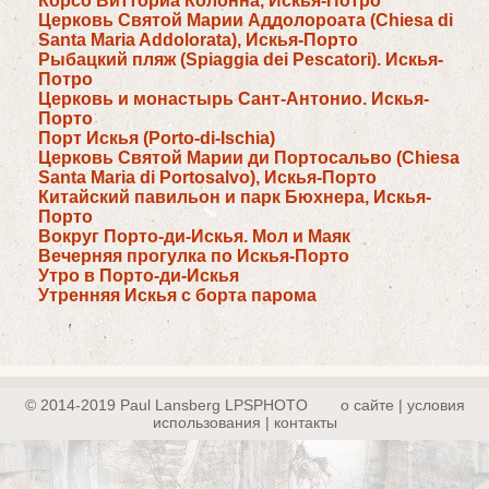
Корсо Витториа Колонна, Искья-Потро
Церковь Святой Марии Аддолороата (Chiesa di
Santa Maria Addolorata), Искья-Порто
Рыбацкий пляж (Spiaggia dei Pescatori). Искья-
Потро
Церковь и монастырь Сант-Антонио. Искья-
Порто
Порт Искья (Porto-di-Ischia)
Церковь Святой Марии ди Портосальво (Chiesa
Santa Maria di Portosalvo), Искья-Порто
Китайский павильон и парк Бюхнера, Искья-
Порто
Вокруг Порто-ди-Искья. Мол и Маяк
Вечерняя прогулка по Искья-Порто
Утро в Порто-ди-Искья
Утренняя Искья с борта парома
© 2014-2019 Paul Lansberg LPSPHOTO
о сайте | yсловия
использования | контакты