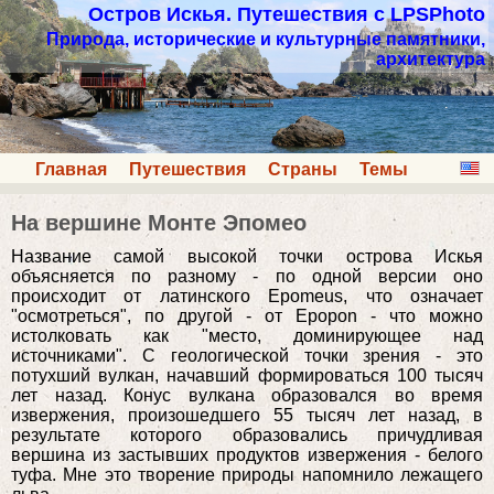
Остров Искья. Путешествия с LPSPhoto
Природа, исторические и культурные памятники,
архитектура
Главная
Путешествия
Страны
Темы
На вершине Монте Эпомео
Название самой высокой точки острова Искья
объясняется по разному - по одной версии оно
происходит от латинского Epomeus, что означает
"осмотреться", по другой - от Epopon - что можно
истолковать как "место, доминирующее над
источниками". С геологической точки зрения - это
потухший вулкан, начавший формироваться 100 тысяч
лет назад. Конус вулкана образовался во время
извержения, произошедшего 55 тысяч лет назад, в
результате которого образовались причудливая
вершина из застывших продуктов извержения - белого
туфа. Мне это творение природы напомнило лежащего