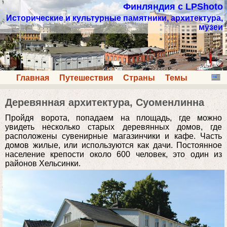
Финляндия с LPShoto
Исторические и культурные памятники, архитектура,
музеи
Главная
Путешествия
Страны
Темы
Деревянная архитектура, Суоменлинна
Пройдя ворота, попадаем на площадь, где можно
увидеть несколько старых деревянных домов, где
расположены сувенирные магазинчики и кафе. Часть
домов жилые, или используются как дачи. Постоянное
население крепости около 600 человек, это один из
районов Хельсинки.