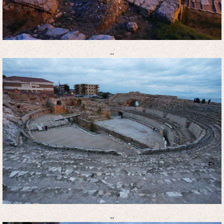
..
..