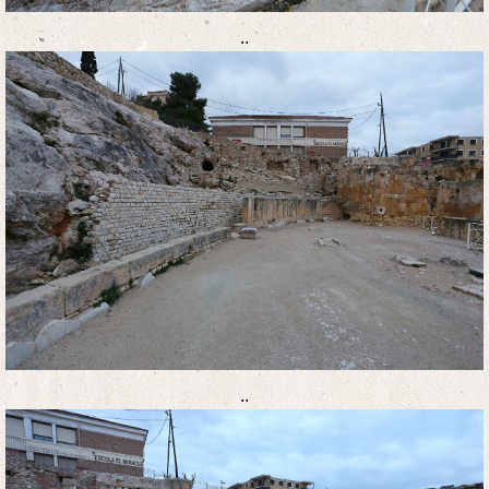
..
..