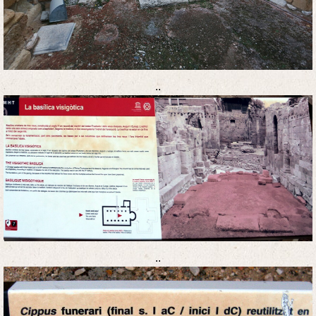
..
..