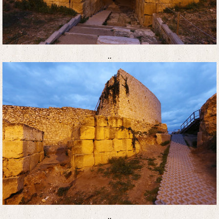
..
..