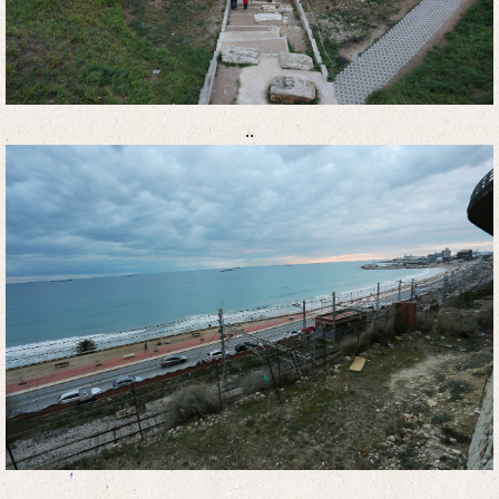
..
..