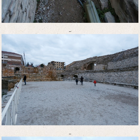
..
..