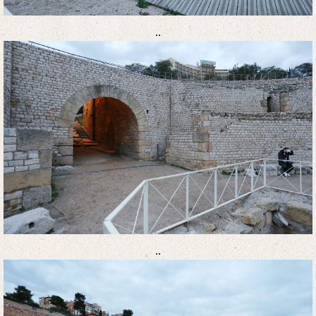
..
..