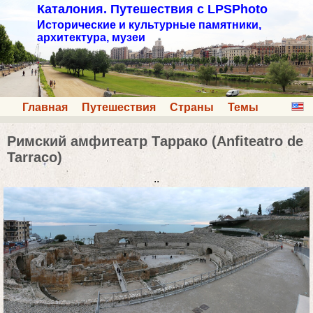
Каталония. Путешествия с LPSPhoto
Исторические и культурные памятники,
архитектура, музеи
Главная
Путешествия
Страны
Темы
Римский амфитеатр Таррако (Anfiteatro de
Tarraco)
..