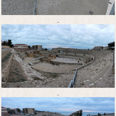
..
..