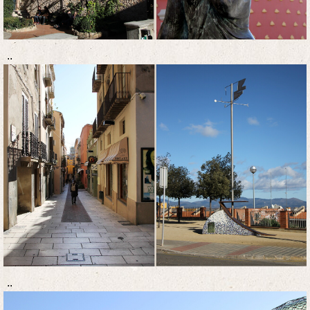
..
..