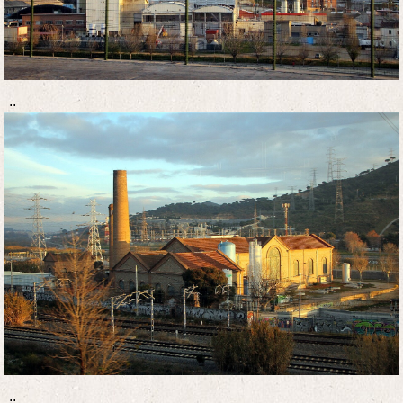
..
..