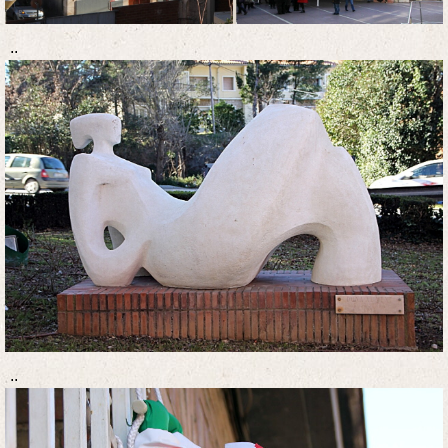
..
..