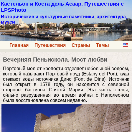
Кастельон и Коста дель Асаар. Путешествия с
LPSPhoto
Исторические и культурные памятники, архитектура,
музеи
Главная
Путешествия
Страны
Темы
Вечерняя Пеньискола. Мост любви
Портовый мол от крепости отделяет небольшой водоём,
который называют Портовый пруд (Estany del Port), куда
стекают воды источника Динс (Font de Dins). Источник
был открыт в 1578 году, он находится с северной
стороны бастиона Святой Марии. Эта часть стены,
сильно разрушенная во время войны с Наполеоном
была восстановлена совсем недавно.