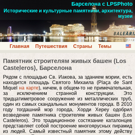
Барселона с LPSPhoto
Исторические и культурные памятники, архитектура,
музеи
Главная
Путешествия
Страны
Темы
Памятник строителям живых башен (Los
Casteleros), Барселона
Рядом с площадью Св. Иакова, за зданием мэрии, есть
находится площадь Святого Михаила (Plaça de Sant
Miquel
на карте
), ничем, в общем-то не примечательная,
за исключением странной конструкции. Это
тридцатиметровое сооружение из металлических труб,
один из самых скандальных монументов города. В 2010
году тогдашний мэр города, Хорди Хереу одобрил
возведение памятника строителям живых башен (Los
Casteleros). Это традиционное состязание каталонцев
представляет собой построение многоярусных пирамид
из людей. Самый известный памятник этому действу