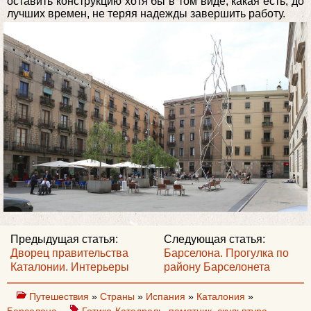
оставить конструкцию хотя бы в том виде, какая есть, до
лучших времен, не теряя надежды завершить работу.
Предыдущая статья:
Следующая статья:
Дворец правительства
Барселона. Прогулка по
Каталонии. Интерьеры
району Барселонета
Путешествия
»
Страны
»
Испания
»
Каталония
»