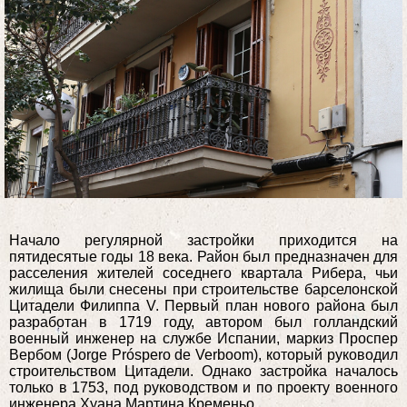
Начало регулярной застройки приходится на
пятидесятые годы 18 века. Район был предназначен для
расселения жителей соседнего квартала Рибера, чьи
жилища были снесены при строительстве барселонской
Цитадели Филиппа V. Первый план нового района был
разработан в 1719 году, автором был голландский
военный инженер на службе Испании, маркиз Проспер
Вербом (Jorge Próspero de Verboom), который руководил
строительством Цитадели. Однако застройка началось
только в 1753, под руководством и по проекту военного
инженера Хуана Мартина Кременьо.