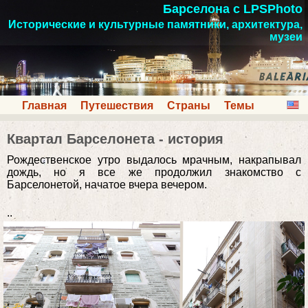
Барселона с LPSPhoto
Исторические и культурные памятники, архитектура,
музеи
Главная
Путешествия
Страны
Темы
Квартал Барселонета - история
Рождественское утро выдалось мрачным, накрапывал
дождь, но я все же продолжил знакомство с
Барселонетой, начатое вчера вечером.
..