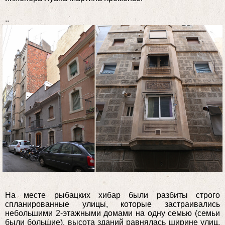
..
На месте рыбацких хибар были разбиты строго
спланированные улицы, которые застраивались
небольшими 2-этажными домами на одну семью (семьи
были большие), высота зданий равнялась ширине улиц.