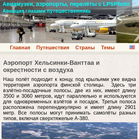
Авиамузеи, аэропорты, перелёты с LPSPhoto
Авиация глазами путешественника
Главная
Путешествия
Страны
Темы
Аэропорт Хельсинки-Ванттаа и
окрестности c воздуха
Наш полёт подходит к концу, под крыльями уже видна
территория аэропорта финской столицы. Здесь три
взлётно-посадочные полосы, две из них, имеют длину
3500 и 3060 метров, идут параллельно и используются
для одновременных взлётов и посадок. Третья полоса
расположена перепендикулярно и имеет длину 2901
метр. Все полосы могут принимать самолёты разных
типов, включая сверхтяжелые A-380.