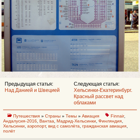
Предыдущая статья:
Следующая статья:
Над Данией и Швецией
Хельсинки-Екатеринбург.
Красный рассвет над
облаками
Путешествия
»
Страны
»
Темы
»
Авиация
Finnair
,
Андалусия-2016
,
Вантаа
,
Мадрид-Хельсинки
,
Финляндия
,
Хельсинки
,
аэропорт
,
вид с самолёта
,
гражданская авиация
,
полёт