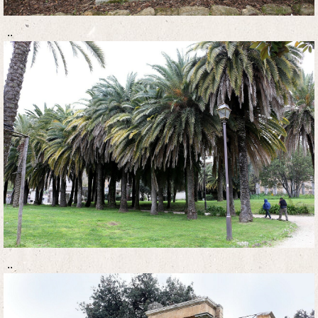
..
..