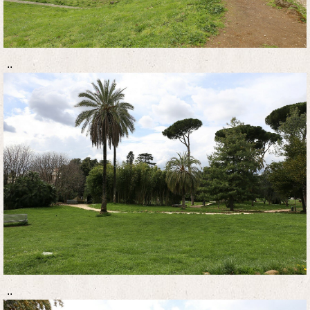
..
..