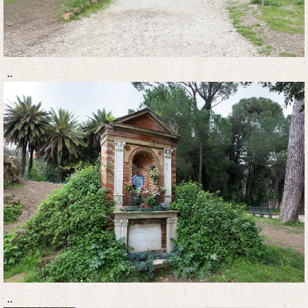
..
..