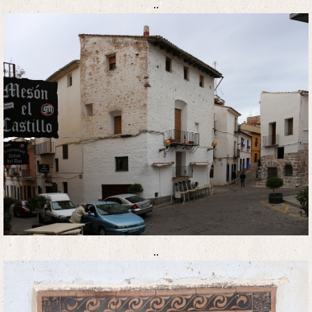
..
..