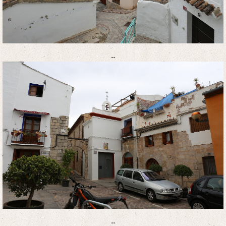
..
..