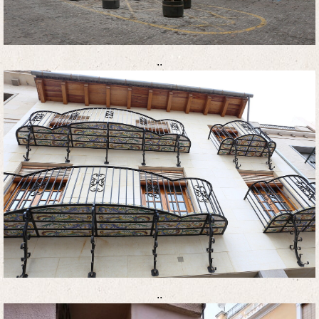
..
..