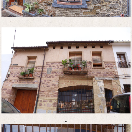
..
..