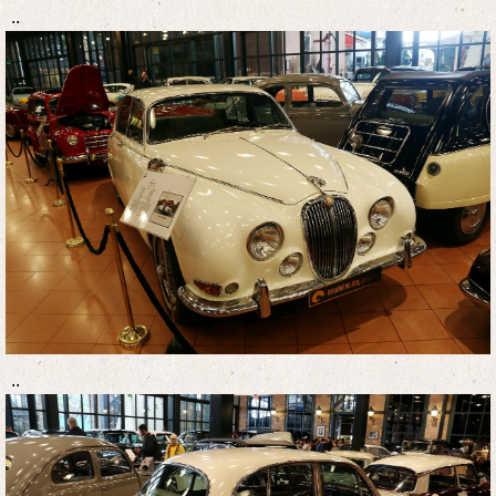
..
..