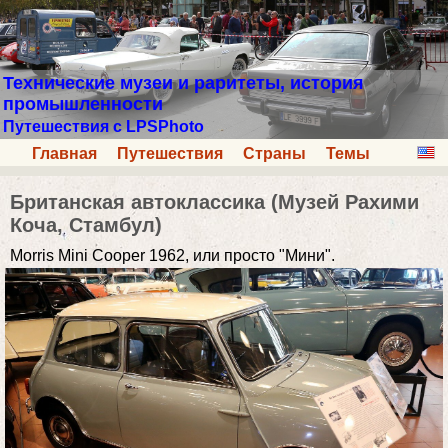
Технические музеи и раритеты, история
промышленности
Путешествия с LPSPhoto
Главная
Путешествия
Страны
Темы
Британская автоклассика (Музей Рахими
Коча, Стамбул)
Morris Mini Cooper 1962, или просто "Мини".