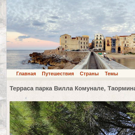
Главная
Путешествия
Страны
Темы
Терраса парка Вилла Комунале, Таормин