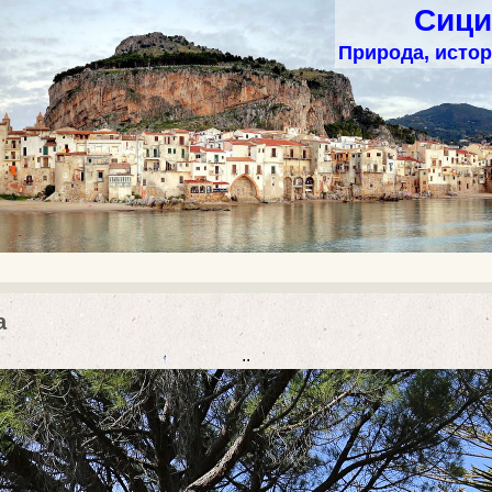
Сици
Природа, истор
а
..