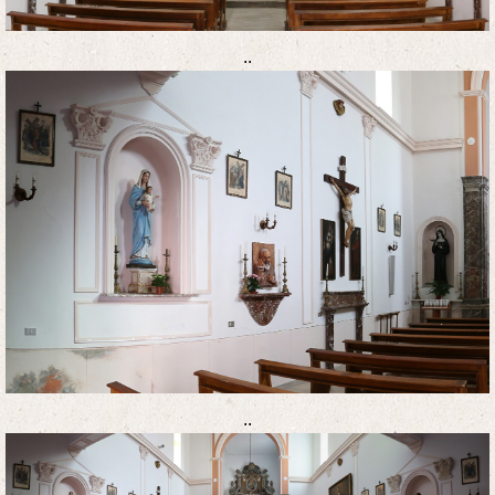
..
..