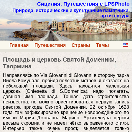
Сицилия. Путешествия с LPSPhoto
Природа, исторические и культурные памятники,
архитектура
Главная
Путешествия
Страны
Темы
Площадь и церковь Святой Доменики,
Таормина
Направляясь по Via Giovanni di Giovanni в сторону парка
Вилла Комунале, пройдя полсотни метров, я оказался на
небольшой площади. Здесь находится маленькая
церковь (Chiesetta di S.Domenica), надо полагать,
давшая имя площади. Точная дата строительства
неизвестна, но можно ориентироваться первую запись
реестра прихода Святой Доменики, 22 октября 1628
года там зафиксировано крещение новорождённого по
имени Мария Джованна Марино. Архитектура церкви
весьма скромна и не имеет чётко выраженного стиля.
Интерьер также очень прост, выделяется только