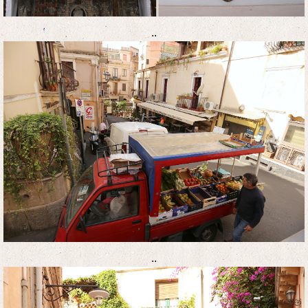
..
..