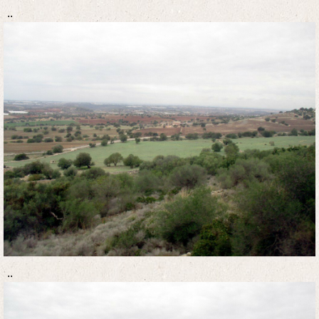
..
..