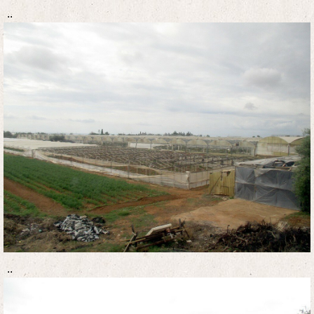
..
..