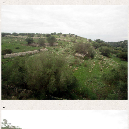
..
..