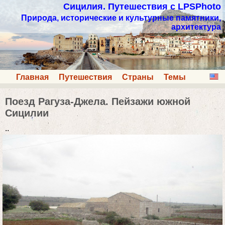
Сицилия. Путешествия с LPSPhoto
Природа, исторические и культурные памятники,
архитектура
Главная
Путешествия
Страны
Темы
Поезд Рагуза-Джела. Пейзажи южной
Сицилии
..