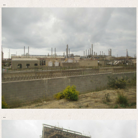
..
..