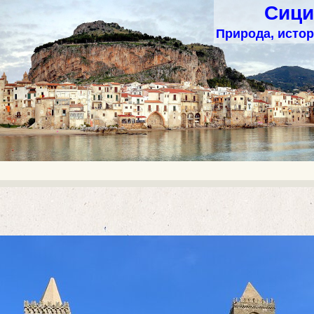
Сици
Природа, истор