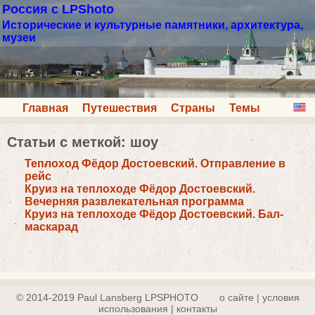
Россия с LPShoto
Исторические и культурные памятники, архитектура,
музеи
Главная
Путешествия
Страны
Темы
Статьи с меткой: шоу
Теплоход Фёдор Достоевский. Отправление в
рейс
Круиз на теплоходе Фёдор Достоевский.
Вечерняя развлекательная программа
Круиз на теплоходе Фёдор Достоевский. Бал-
маскарад
© 2014-2019 Paul Lansberg LPSPHOTO
о сайте | yсловия
использования | контакты