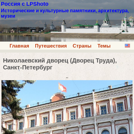
Россия с LPShoto
Исторические и культурные памятники, архитектура,
музеи
Главная
Путешествия
Страны
Темы
Николаевский дворец (Дворец Труда),
Санкт-Петербург
..