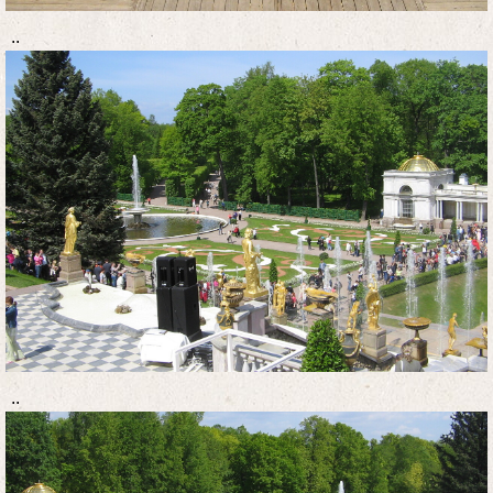
..
..