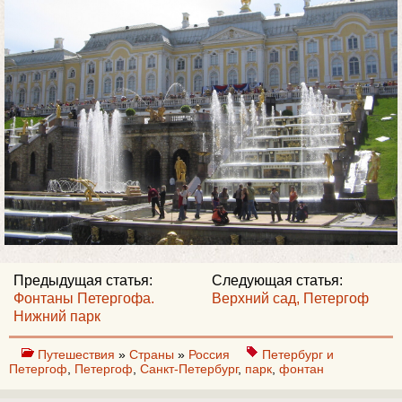
Предыдущая статья:
Следующая статья:
Фонтаны Петергофа.
Верхний сад, Петергоф
Нижний парк
Путешествия
»
Страны
»
Россия
Петербург и
Петергоф
,
Петергоф
,
Санкт-Петербург
,
парк
,
фонтан