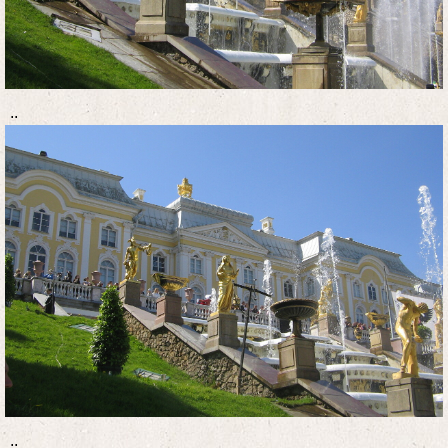
..
..