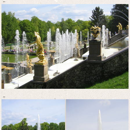
..
..