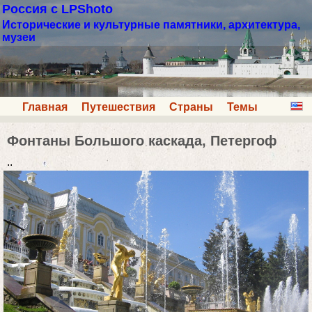
Россия с LPShoto
Исторические и культурные памятники, архитектура,
музеи
Главная
Путешествия
Страны
Темы
Фонтаны Большого каскада, Петергоф
..