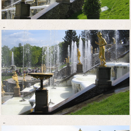
..
..