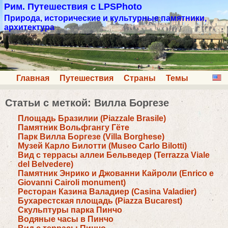
Рим. Путешествия с LPSPhoto
Природа, исторические и культурные памятники,
архитектура
Главная
Путешествия
Страны
Темы
Статьи с меткой: Вилла Боргезе
Площадь Бразилии (Piazzale Brasile)
Памятник Вольфгангу Гёте
Парк Вилла Боргезе (Villa Borghese)
Музей Карло Билотти (Museo Carlo Bilotti)
Вид с террасы аллеи Бельведер (Terrazza Viale
del Belvedere)
Памятник Энрико и Джованни Кайроли (Enrico e
Giovanni Cairoli monument)
Ресторан Казина Валадиер (Casina Valadier)
Бухарестская площадь (Piazza Bucarest)
Скульптуры парка Пинчо
Водяные часы в Пинчо