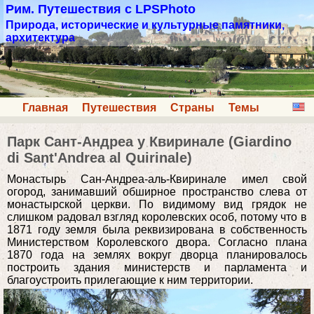
Рим. Путешествия с LPSPhoto
Природа, исторические и культурные памятники,
архитектура
Главная
Путешествия
Страны
Темы
Парк Сант-Андреа у Квиринале (Giardino
di Sant'Andrea al Quirinale)
Монастырь Сан-Андреа-аль-Квиринале имел свой
огород, занимавший обширное пространство слева от
монастырской церкви. По видимому вид грядок не
слишком радовал взгляд королевских особ, потому что в
1871 году земля была реквизирована в собственность
Министерством Королевского двора. Согласно плана
1870 года на землях вокруг дворца планировалось
построить здания министерств и парламента и
благоустроить прилегающие к ним территории.