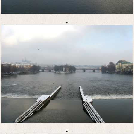
..
..