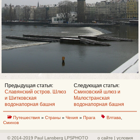
Предыдущая статья:
Следующая статья:
Славянский остров. Шлюз
Смиховский шлюз и
и Шитковская
Малостранская
водонапорная башня
водонапорная башня
Путешествия
»
Страны
»
Чехия
»
Прага
Влтава
,
Смихов
© 2014-2019 Paul Lansberg LPSPHOTO
о сайте | yсловия