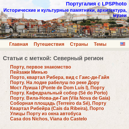
Португалия с LPSPhoto
Исторические и культурные памятники, архитектура,
музеи
Главная
Путешествия
Страны
Темы
Статьи с меткой: Северный регион
Порту, первое знакомство
Пейзажи Минью
Порто, квартал Рибера, вид с Гаис-ди-Гайя
Порту. На лодке рабелуш по реке Дору
Мост Луиша I (Ponte de Dom Luís I), Порту
Порту. Кафедральный собор (Sé do Porto)
Порту. Вила-Нова-ди-Гая (Vila Nova de Gaia)
Соборная площадь (Terreiro da Sé), Порту
Квартал Рибейра (Cais da Ribeira), Порто
Улицы Порту из окна автобуса
Casa dos Nichos, Viana do Castelo