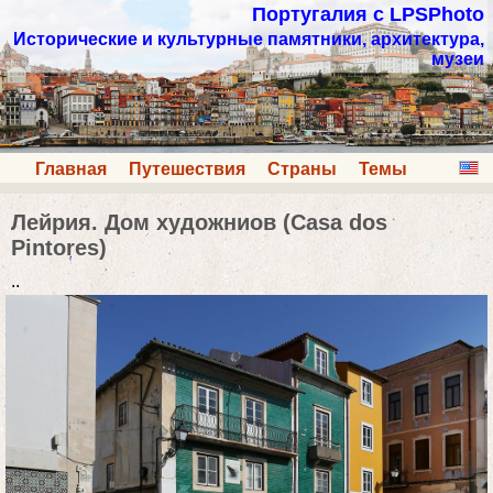
Португалия с LPSPhoto
Исторические и культурные памятники, архитектура,
музеи
Главная
Путешествия
Страны
Темы
Лейрия. Дом художниов (Casa dos
Pintores)
..