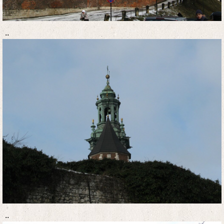
..
..