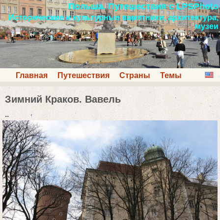
Польша. Путешествия с LPSPhoto
Исторические и культурные памятники, архитектура,
музеи
Главная
Путешествия
Страны
Темы
Зимний Краков. Вавель
..