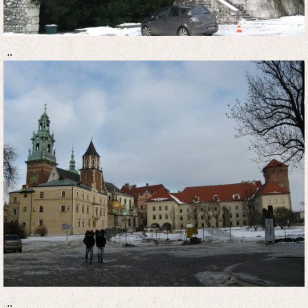
..
..