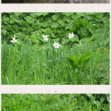
..
..