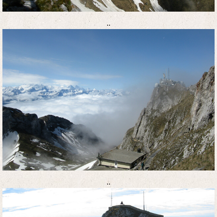
..
..