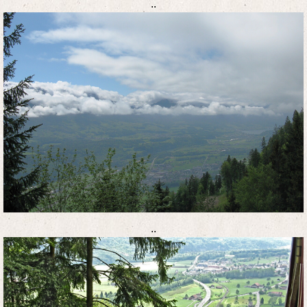
..
..