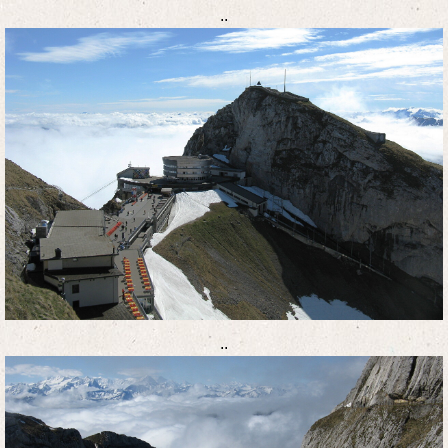
..
..