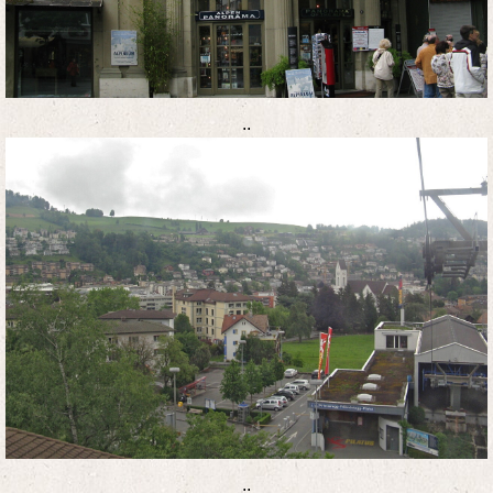
..
..