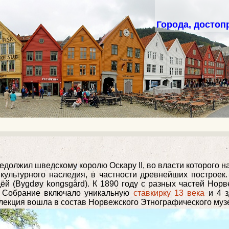
Города, достоп
предолжил шведскому королю Оскару II, во власти которого 
культурного наследия, в частности древнейших построе
ёй (Bygdøy kongsgård). К 1890 году с разных частей Но
". Собрание включало уникальную
ставкирку 13 века
и 4 з
ллекция вошла в состав Норвежского Этнографического муз