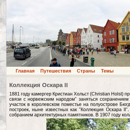
Главная
Путешествия
Страны
Темы
Коллекция Оскара II
1881 году камергер Кристиан Хольст (Christian Holst) 
связи с норвежским народом" заняться сохранением 
участок в королевском поместье на полуострове Бюгд
построек, ныне известных как "Коллекция Оскара II
собранием архитектурных памятников. В 1907 году ко