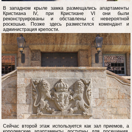
В западном крыле замка размещались апартаменты
Кристиана IV, при Кристиане VI они были
реконструированы и обставлены с невероятной
роскошью. Позже здесь разместился комендант и
администрация крепости.
Сейчас второй этаж используется как зал приемов, а
королевские апартаменты доступны для посещения,