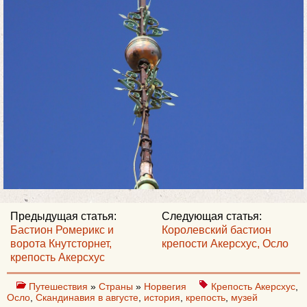
Предыдущая статья:
Следующая статья:
Бастион Ромерикс и
Королевский бастион
ворота Кнутсторнет,
крепости Акерсхус, Осло
крепость Акерсхус
Путешествия
»
Страны
»
Норвегия
Крепость Акерсхус
,
Осло
,
Скандинавия в августе
,
история
,
крепость
,
музей