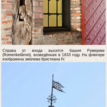
Справа от входа высится башня Румерике
(Romeriketårnet), возведённая в 1633 году. На флюгере
изображена эмблема Кристиана IV.