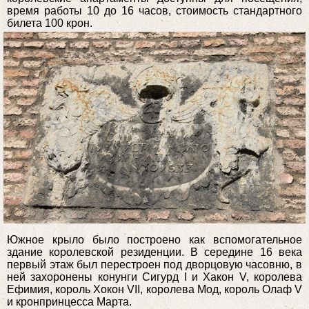
время работы 10 до 16 часов, стоимость стандартного
билета 100 крон.
Южное крыло было построено как вспомогательное
здание королевской резиденции. В середине 16 века
первый этаж был перестроен под дворцовую часовню, в
ней захоронены конунги Сигурд I и Хакон V, королева
Ефимия, король Хокон VII, королева Мод, король Олаф V
и кронпринцесса Марта.