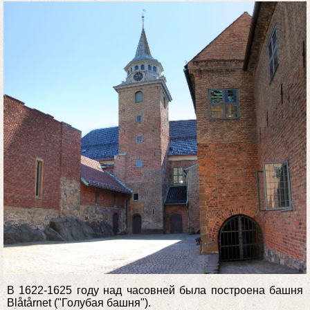
В 1622-1625 году над часовней была построена башня
Blåtårnet ("Голубая башня").