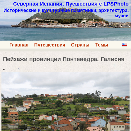
Северная Испания. Пуешествия с LPSPhoto
Исторические и культурные памятники, архитектура,
музеи
Главная
Путешествия
Страны
Темы
Пейзажи провинции Понтеведра, Галисия
..