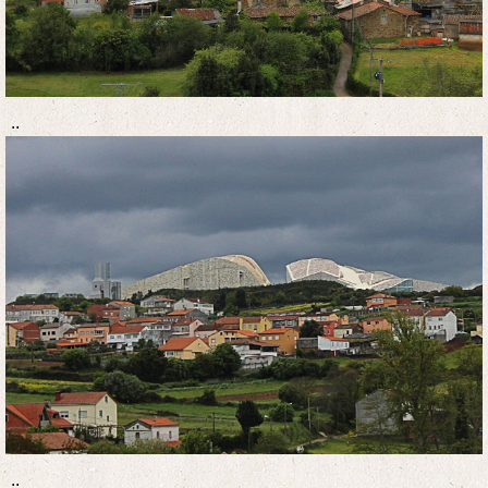
..
..