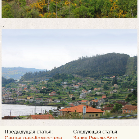
..
Предыдущая статья:
Следующая статья:
Сантьяго-де-Компостела.
Залив Риа-де-Виго