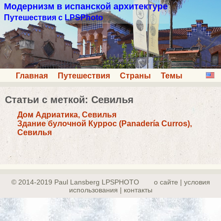
Модернизм в испанской архитектуре
Путешествия с LPSPhoto
Главная
Путешествия
Страны
Темы
Статьи с меткой: Севилья
Дом Адриатика, Севилья
Здание булочной Куррос (Panadería Curros),
Севилья
© 2014-2019 Paul Lansberg LPSPHOTO
о сайте | yсловия
использования | контакты