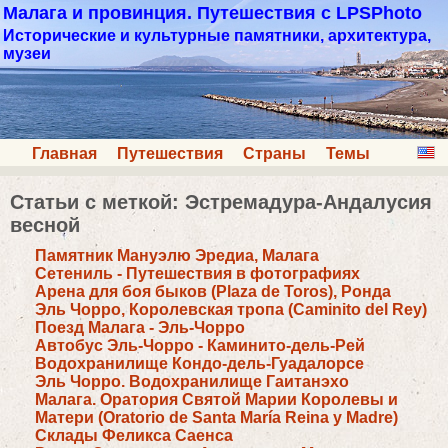
Малага и провинция. Путешествия с LPSPhoto
Исторические и культурные памятники, архитектура,
музеи
Главная
Путешествия
Страны
Темы
Статьи с меткой: Эстремадура-Андалусия
весной
Памятник Мануэлю Эредиа, Малага
Сетениль - Путешествия в фотографиях
Арена для боя быков (Plaza de Toros), Ронда
Эль Чорро, Королевская тропа (Caminito del Rey)
Поезд Малага - Эль-Чорро
Автобус Эль-Чорро - Каминито-дель-Рей
Водохранилище Кондо-дель-Гуадалорсе
Эль Чорро. Водохранилище Гаитанэхо
Малага. Оратория Святой Марии Королевы и
Матери (Oratorio de Santa María Reina y Madre)
Склады Феликса Саенса