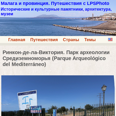
Малага и провинция. Путешествия с LPSPhoto
Исторические и культурные памятники, архитектура,
музеи
Главная
Путешествия
Страны
Темы
Ринкон-де-ла-Виктория. Парк археологии
Средиземноморья (Parque Arqueológico
del Mediterráneo)