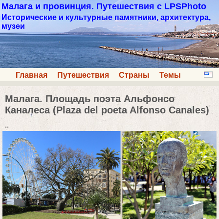
Малага и провинция. Путешествия с LPSPhoto
Исторические и культурные памятники, архитектура,
музеи
Главная
Путешествия
Страны
Темы
Малага. Площадь поэта Альфонсо
Каналеса (Plaza del poeta Alfonso Canales)
..