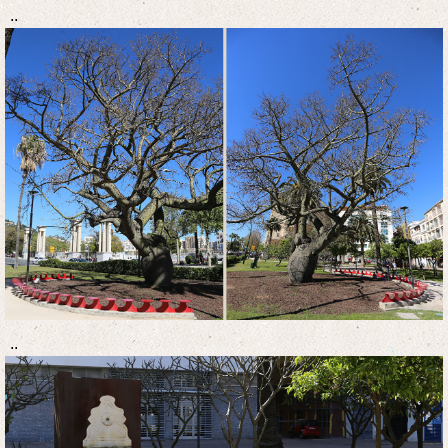
..
..