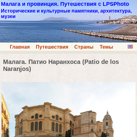
Малага и провинция. Путешествия с LPSPhoto
Исторические и культурные памятники, архитектура,
музеи
Главная
Путешествия
Страны
Темы
Малага. Патио Наранхоса (Patio de los
Naranjos)