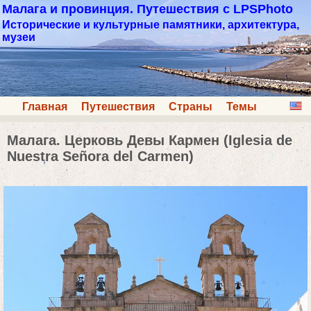
Малага и провинция. Путешествия с LPSPhoto
Исторические и культурные памятники, архитектура,
музеи
Главная
Путешествия
Страны
Темы
Малага. Церковь Девы Кармен (Iglesia de
Nuestra Señora del Carmen)