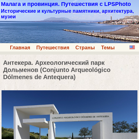
Малага и провинция. Путешествия с LPSPhoto
Исторические и культурные памятники, архитектура,
музеи
Главная
Путешествия
Страны
Темы
Антекера. Археологический парк
Дольменов (Conjunto Arqueológico
Dólmenes de Antequera)