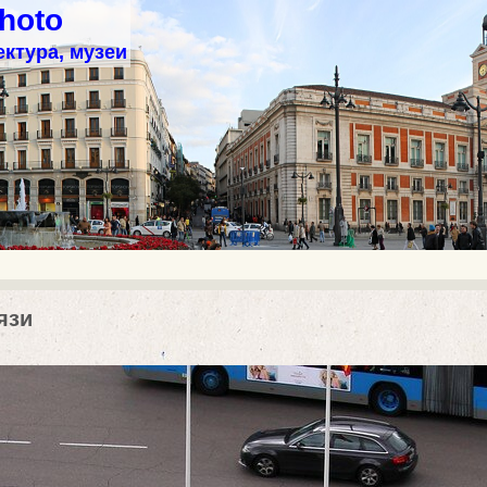
hoto
ектура, музеи
язи