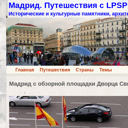
Мадрид. Путешествия с LPSP
Исторические и культурные памятники, архит
Главная
Путешествия
Страны
Темы
Мадрид с обзорной площадки Дворца Св