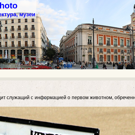
hoto
ектура, музеи
дит служащий с информацией о первом животном, обреченны