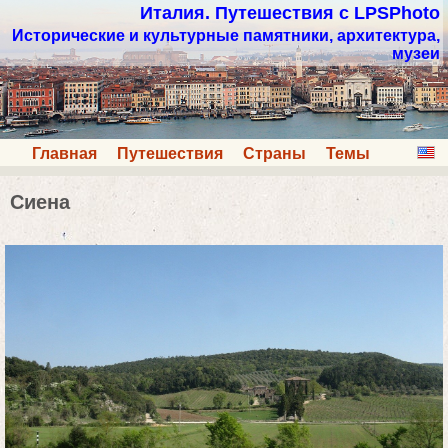
Италия. Путешествия с LPSPhoto
Исторические и культурные памятники, архитектура,
музеи
Главная
Путешествия
Страны
Темы
Сиена