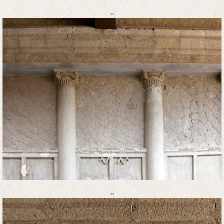
..
..