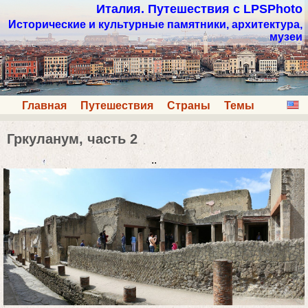
Италия. Путешествия с LPSPhoto
Исторические и культурные памятники, архитектура,
музеи
Главная
Путешествия
Страны
Темы
Гркуланум, часть 2
..