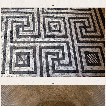
..
..