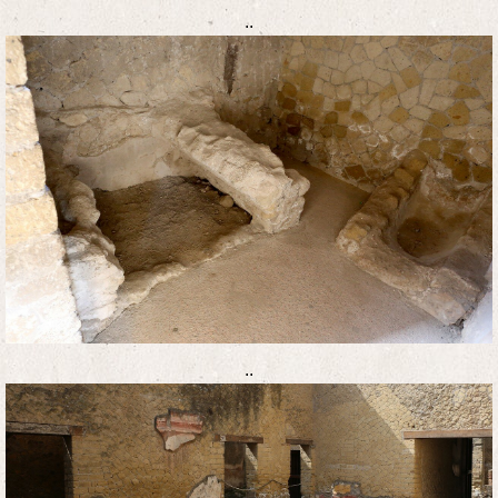
..
..