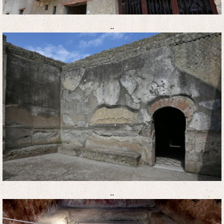
..
..