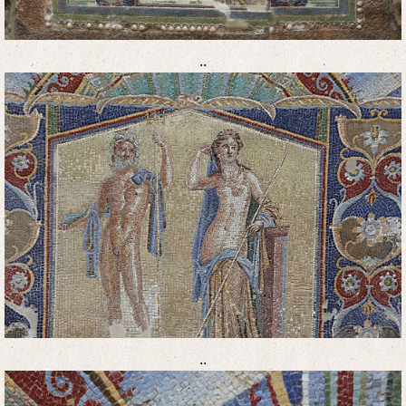
..
..