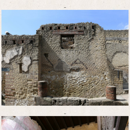
..
..