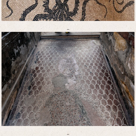
..
..