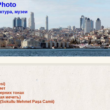
Photo
ктура, музеи
si)
мет
ерних тонах
ая мечеть)
Sokullu Mehmet Paşa Camii)