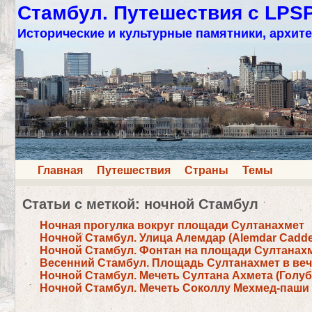
Стамбул. Путешествия с LPS
Исторические и культурные памятники, архите
Главная
Путешествия
Страны
Темы
Статьи с меткой: ночной Стамбул
Ночная прогулка вокруг площади Султанахмет
Ночной Стамбул. Улица Алемдар (Alemdar Cadde
Ночной Стамбул. Фонтан на площади Султанах
Весенний Стамбул. Площадь Султанахмет в веч
Ночной Стамбул. Мечеть Султана Ахмета (Голуб
Ночной Стамбул. Мечеть Соколлу Мехмед-паши (