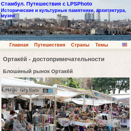
Стамбул. Путешествия с LPSPhoto
Исторические и культурные памятники, архитектура,
музеи
Главная
Путешествия
Страны
Темы
Ортакёй - достопримечательности
Блошиный рынок Ортакёй