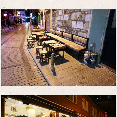
..
..