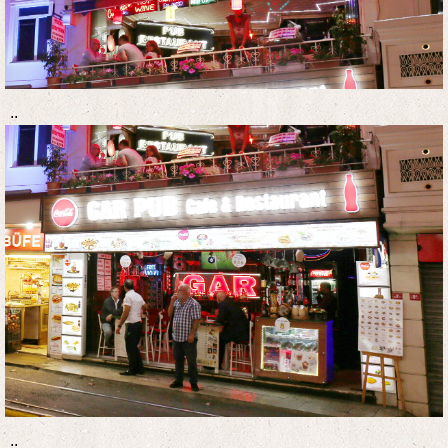
..
..