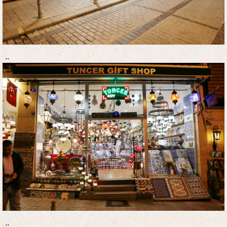
..
..