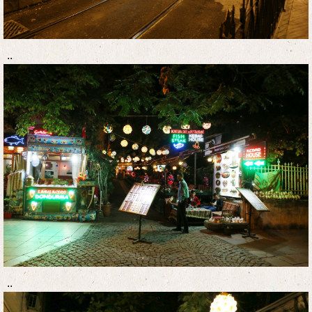
..
..