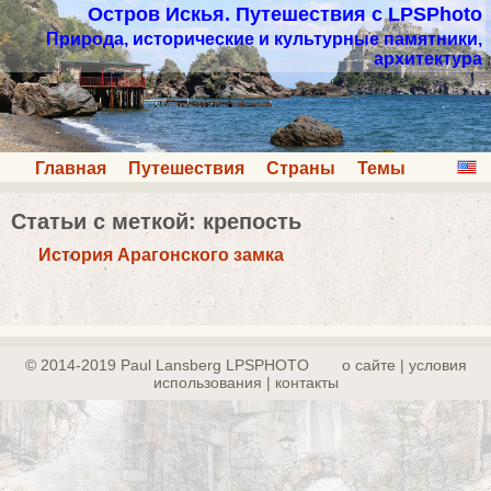
Остров Искья. Путешествия с LPSPhoto
Природа, исторические и культурные памятники,
архитектура
Главная
Путешествия
Страны
Темы
Статьи с меткой: крепость
История Арагонского замка
© 2014-2019 Paul Lansberg LPSPHOTO
о сайте | yсловия
использования | контакты