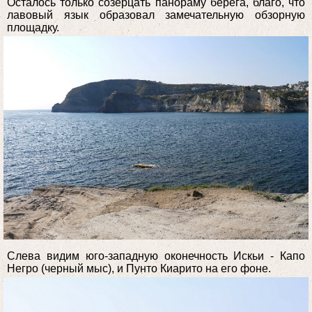
Осталось только созерцать панораму берега, благо, что
лавовый язык образовал замечательную обзорную
площадку.
Слева видим юго-западную оконечность Искьи - Капо
Негро (черный мыс), и Пунто Киарито на его фоне.