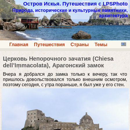
Остров Искья. Путешествия с LPSPhoto
Природа, исторические и культурные памятники,
архитектура
Главная
Путешествия
Страны
Темы
Церковь Непорочного зачатия (Chiesa
dell'Immacolata), Арагонский замок
Вчера я добрался до замка только к вечеру, так что
пришлось довольствовался только внешним осмотром,
поэтому сегодня, с утра пораньше, я был уже у его стен.