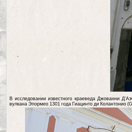
В исследовании известного краеведа Джованни Д'Азчи
вулкана Эпормео 1301 года Гиацинто ди Колантонио (Giac