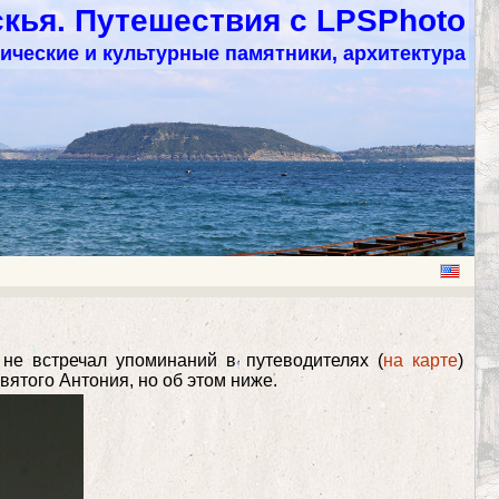
кья. Путешествия с LPSPhoto
ические и культурные памятники, архитектура
 не встречал упоминаний в путеводителях (
на карте
)
Святого Антония, но об этом ниже.