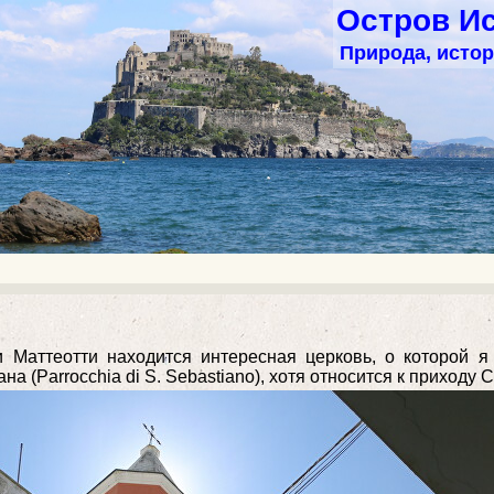
Остров Ис
Природа, истор
и Маттеотти находится интересная церковь, о которой я
а (Parrocchia di S. Sebastiano), хотя относится к приходу 